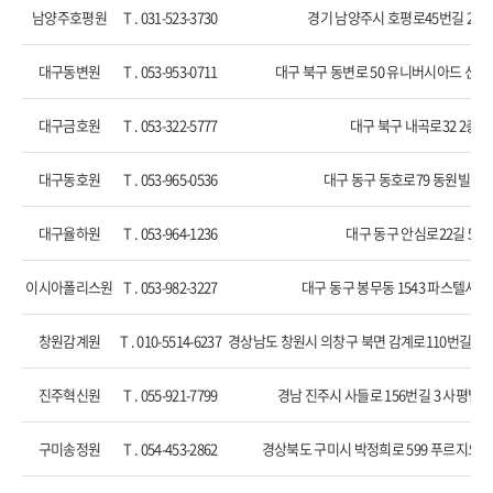
남양주호평원
T . 031-523-3730
경기 남양주시 호평로45번길 28, 
대구동변원
T . 053-953-0711
대구 북구 동변로 50 유니버시아드 선수촌
대구금호원
T . 053-322-5777
대구 북구 내곡로32 2층
대구동호원
T . 053-965-0536
대구 동구 동호로79 동원빌딩 
대구율하원
T . 053-964-1236
대구 동구 안심로22길 50
이시아폴리스원
T . 053-982-3227
대구 동구 봉무동 1543 파스텔시티 
창원감계원
T . 010-5514-6237
경상남도 창원시 의창구 북면 감계로110번길 54-
진주혁신원
T . 055-921-7799
경남 진주시 사들로 156번길 3 사평빌딩 
구미송정원
T . 054-453-2862
경상북도 구미시 박정희로 599 푸르지오캐