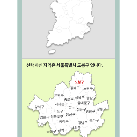
선택하신 지역은 서울특별시
도봉구
입니다.
도봉구
강북구
노원구
은평구
성북구
중랑구
종로구
동대문구
서대문구
강서구
중구
강동구
성동구
마포구
광진구
용산구
영등포구
양천구
송파구
동작구
강남구
구로구
서초구
관악구
금천구