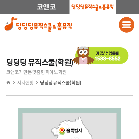
딩딩딩 뮤직스쿨(학원)
코앤코가 만든 맞춤형 피아노 학원
지사현황
딩딩딩 뮤직스쿨(학원)
전국
서울특별시