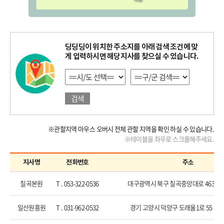
딩딩딩이 위치한 주소지를 아래 검색 조건에 맞
게 입력하시면 해당지사를 찾으실 수 있습니다.
검색
※관할지역 마우스 오버시 전체 관할 지역을 확인 하실 수 있습니다.
※테이블을 좌우로 스크롤해주세요.
지사명
전화번호
주소
칠곡본원
T . 053-322-0536
대구광역시 북구 칠곡중앙대로 463 조
일산원흥원
T . 031-962-0532
경기 고양시 덕양구 도래울1로 55 탑