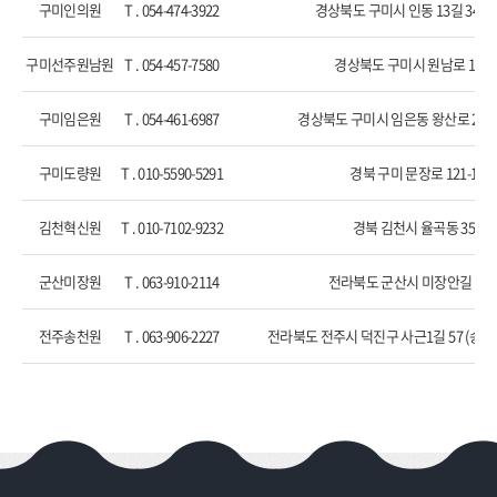
구미인의원
T . 054-474-3922
경상북도 구미시 인동 13길 34, 2
구미선주원남원
T . 054-457-7580
경상북도 구미시 원남로 12-1
구미임은원
T . 054-461-6987
경상북도 구미시 임은동 왕산로 28-10
구미도량원
T . 010-5590-5291
경북 구미 문장로 121-14
김천혁신원
T . 010-7102-9232
경북 김천시 율곡동 359
군산미장원
T . 063-910-2114
전라북도 군산시 미장안길 50-1
전주송천원
T . 063-906-2227
전라북도 전주시 덕진구 사근1길 57 (송천동 