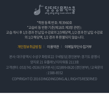
*학원 등록 번호: 제 3960호
*교습비 등 반환 기준(제18조 제3항 관련) :
교습 개시 후 1/3 경과 전 납입 수강료의 2/3해당액, 1/2 경과 전 납입 수강료
의 1/2 해당액, 1/2 경과 후 환불되지 않습니다.
개인정보취급방침
이용약관
이메일무단수집거부
본사: 대구광역시 수성구 화랑로22 구세빌딩| 경인본부: 경기도 광명시
양지로 21 유플래닛 티타워동 2113호
고객센터 : 053)741-0536 (대구본사) | 02)899-0620 (경인본부) / 교육문의
: 1588-8552
COPYRIGHT Ⓒ 2016 DINGDINGDING.ALL RIGHTS RESERVED