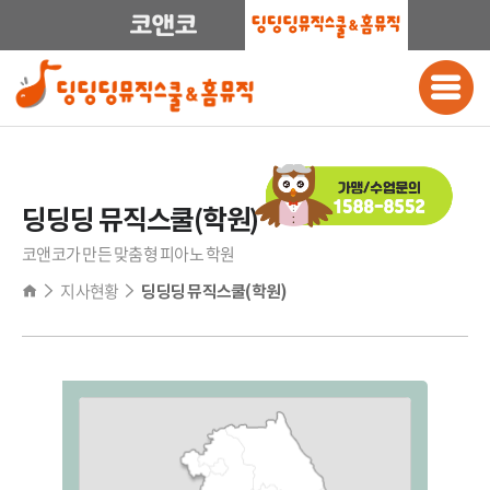
딩딩딩 뮤직스쿨(학원)
코앤코가 만든 맞춤형 피아노 학원
지사현황
딩딩딩 뮤직스쿨(학원)
전국