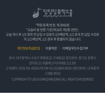
*학원 등록 번호: 제 3960호
*교습비 등 반환 기준(제18조 제3항 관련) :
교습 개시 후 1/3 경과 전 납입 수강료의 2/3해당액, 1/2 경과 전 납입 수강료
의 1/2 해당액, 1/2 경과 후 환불되지 않습니다.
개인정보취급방침
이용약관
이메일무단수집거부
본사: 대구광역시 수성구 화랑로22 구세빌딩| 경인본부: 경기도 광명시
양지로 21 유플래닛 티타워동 2113호
고객센터 : 053)741-0536 (대구본사) | 02)899-0620 (경인본부) / 교육문의
: 1588-8552
COPYRIGHT Ⓒ 2016 DINGDINGDING.ALL RIGHTS RESERVED