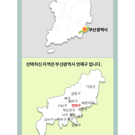
부산광역시
선택하신 지역은 부산광역시
연제구
입니다.
기장군
금정구
북구
동래구
해운대구
사상구
연제구
수영구
부산진구
동구
서구
남구
중구
강서구
사하구
영도구