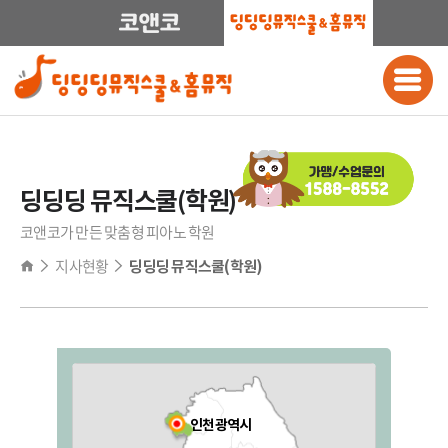
딩딩딩 뮤직스쿨(학원)
코앤코가 만든 맞춤형 피아노 학원
지사현황
딩딩딩 뮤직스쿨(학원)
전국
인천광역시