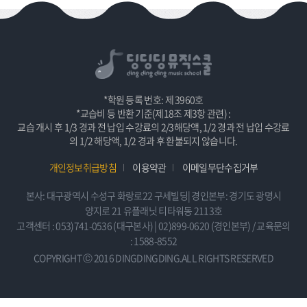
*학원 등록 번호: 제 3960호
*교습비 등 반환 기준(제18조 제3항 관련) :
교습 개시 후 1/3 경과 전 납입 수강료의 2/3해당액, 1/2 경과 전 납입 수강료
의 1/2 해당액, 1/2 경과 후 환불되지 않습니다.
개인정보취급방침
이용약관
이메일무단수집거부
본사: 대구광역시 수성구 화랑로22 구세빌딩| 경인본부: 경기도 광명시
양지로 21 유플래닛 티타워동 2113호
고객센터 : 053)741-0536 (대구본사) | 02)899-0620 (경인본부) / 교육문의
: 1588-8552
COPYRIGHT Ⓒ 2016 DINGDINGDING.ALL RIGHTS RESERVED