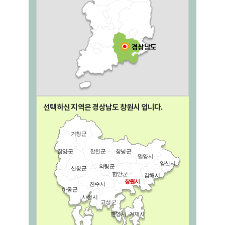
경상남도
선택하신 지역은 경상남도
창원시
입니다.
거창군
함양군
합천군
창녕군
밀양시
양산시
의령군
산청군
함안군
김해시
창원시
진주시
하동군
사천시
고성군
통영시
거제시