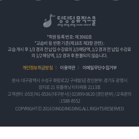
*학원 등록 번호: 제 3960호
*교습비 등 반환 기준(제18조 제3항 관련) :
교습 개시 후 1/3 경과 전 납입 수강료의 2/3해당액, 1/2 경과 전 납입 수강료
의 1/2 해당액, 1/2 경과 후 환불되지 않습니다.
개인정보취급방침
이용약관
이메일무단수집거부
본사: 대구광역시 수성구 화랑로22 구세빌딩| 경인본부: 경기도 광명시
양지로 21 유플래닛 티타워동 2113호
고객센터 : 053)741-0536 (대구본사) | 02)899-0620 (경인본부) / 교육문의
: 1588-8552
COPYRIGHT Ⓒ 2016 DINGDINGDING.ALL RIGHTS RESERVED