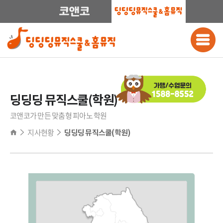
딩딩딩 뮤직스쿨(학원)
코앤코가 만든 맞춤형 피아노 학원
지사현황
딩딩딩 뮤직스쿨(학원)
전국