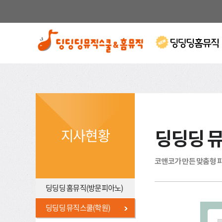
지사현황
딩딩딩 
코앤코가 만든 맞춤형 
딩딩딩 홈뮤직(방문피아노)
딩딩딩 뮤직스쿨(학원)