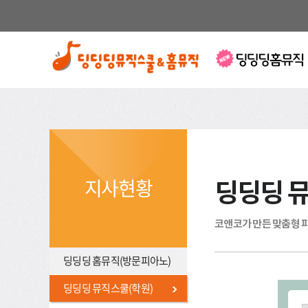
지사현황
딩딩딩 
코앤코가 만든 맞춤형 
딩딩딩 홈뮤직(방문피아노)
딩딩딩 뮤직스쿨(학원)