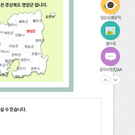
역은 경상북도
영양군
입니다.
딩딩딩홈뮤직
울릉도
울진군
봉화군
영주시
영양군
시
예천군
안동시
영덕군
갤러리
시
의성군
청송군
구미시
포항시
군위군
영천시
칠곡군
주군
경산시
공지사항/Q&A
경주시
고령군
청도군
실 수 있습니다.