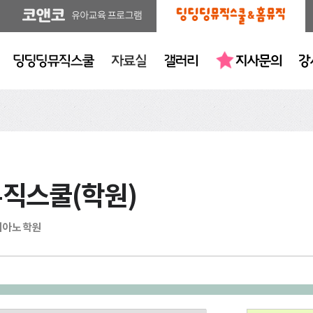
뮤직스쿨(학원)
피아노 학원