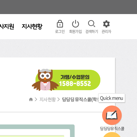
로그인
회원가입
검색하기
관리자
Quick menu
지사현황
딩딩딩 뮤직스쿨(학원)
딩딩딩뮤직스쿨