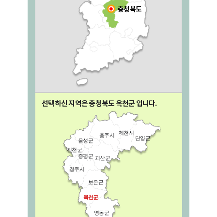
충청북도
선택하신 지역은 충청북도
옥천군
입니다.
제천시
충주시
단양군
음성군
진천군
증평군
괴산군
청주시
보은군
옥천군
영동군