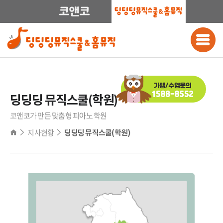
딩딩딩 뮤직스쿨(학원)
코앤코가 만든 맞춤형 피아노 학원
지사현황
딩딩딩 뮤직스쿨(학원)
전국