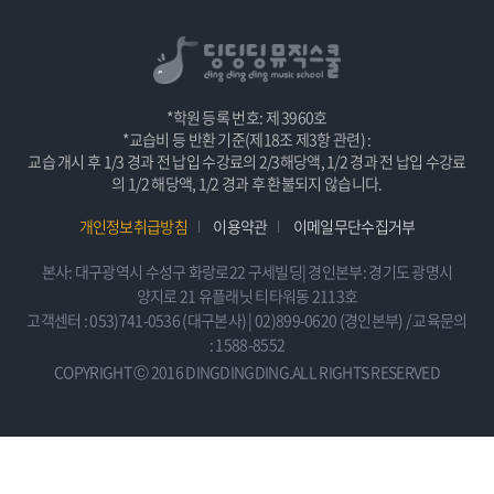
*학원 등록 번호: 제 3960호
*교습비 등 반환 기준(제18조 제3항 관련) :
교습 개시 후 1/3 경과 전 납입 수강료의 2/3해당액, 1/2 경과 전 납입 수강료
의 1/2 해당액, 1/2 경과 후 환불되지 않습니다.
개인정보취급방침
이용약관
이메일무단수집거부
본사: 대구광역시 수성구 화랑로22 구세빌딩| 경인본부: 경기도 광명시
양지로 21 유플래닛 티타워동 2113호
고객센터 : 053)741-0536 (대구본사) | 02)899-0620 (경인본부) / 교육문의
: 1588-8552
COPYRIGHT Ⓒ 2016 DINGDINGDING.ALL RIGHTS RESERVED