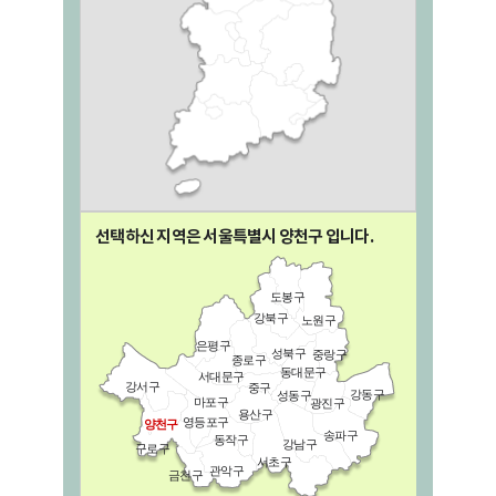
선택하신 지역은 서울특별시
양천구
입니다.
도봉구
강북구
노원구
은평구
성북구
중랑구
종로구
동대문구
서대문구
강서구
중구
강동구
성동구
마포구
광진구
용산구
영등포구
양천구
송파구
동작구
강남구
구로구
서초구
관악구
금천구