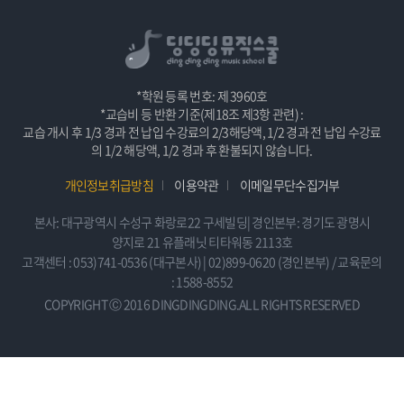
*학원 등록 번호: 제 3960호
*교습비 등 반환 기준(제18조 제3항 관련) :
교습 개시 후 1/3 경과 전 납입 수강료의 2/3해당액, 1/2 경과 전 납입 수강료
의 1/2 해당액, 1/2 경과 후 환불되지 않습니다.
개인정보취급방침
이용약관
이메일무단수집거부
본사: 대구광역시 수성구 화랑로22 구세빌딩| 경인본부: 경기도 광명시
양지로 21 유플래닛 티타워동 2113호
고객센터 : 053)741-0536 (대구본사) | 02)899-0620 (경인본부) / 교육문의
: 1588-8552
COPYRIGHT Ⓒ 2016 DINGDINGDING.ALL RIGHTS RESERVED