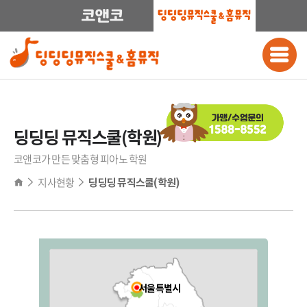
딩딩딩 뮤직스쿨(학원)
코앤코가 만든 맞춤형 피아노 학원
지사현황
딩딩딩 뮤직스쿨(학원)
전국
서울특별시