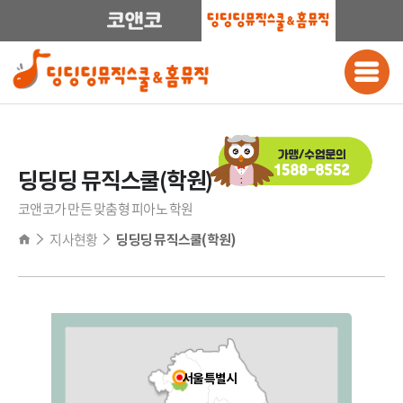
딩딩딩 뮤직스쿨(학원)
코앤코가 만든 맞춤형 피아노 학원
지사현황
딩딩딩 뮤직스쿨(학원)
전국
서울특별시