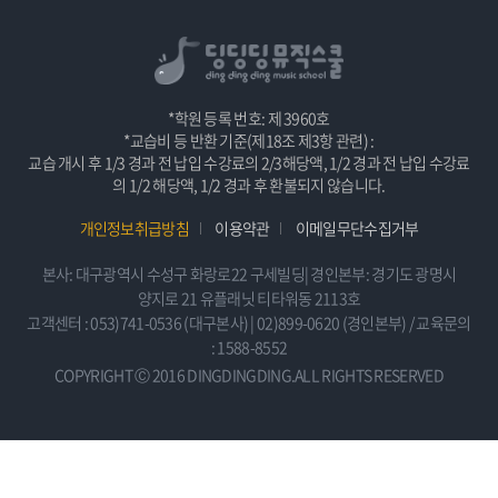
*학원 등록 번호: 제 3960호
*교습비 등 반환 기준(제18조 제3항 관련) :
교습 개시 후 1/3 경과 전 납입 수강료의 2/3해당액, 1/2 경과 전 납입 수강료
의 1/2 해당액, 1/2 경과 후 환불되지 않습니다.
개인정보취급방침
이용약관
이메일무단수집거부
본사: 대구광역시 수성구 화랑로22 구세빌딩| 경인본부: 경기도 광명시
양지로 21 유플래닛 티타워동 2113호
고객센터 : 053)741-0536 (대구본사) | 02)899-0620 (경인본부) / 교육문의
: 1588-8552
COPYRIGHT Ⓒ 2016 DINGDINGDING.ALL RIGHTS RESERVED