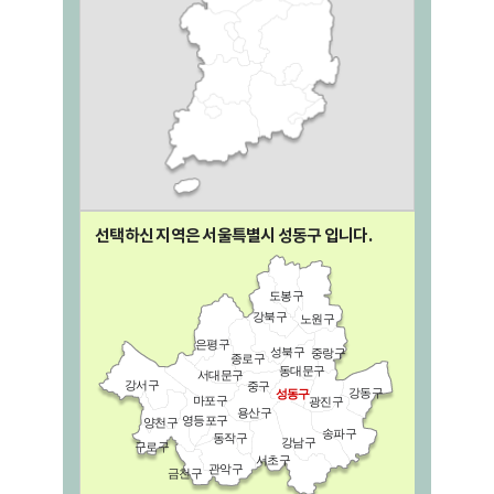
선택하신 지역은 서울특별시
성동구
입니다.
도봉구
강북구
노원구
은평구
성북구
중랑구
종로구
동대문구
서대문구
강서구
중구
강동구
성동구
마포구
광진구
용산구
영등포구
양천구
송파구
동작구
강남구
구로구
서초구
관악구
금천구