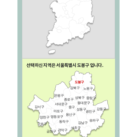
선택하신 지역은 서울특별시
도봉구
입니다.
도봉구
강북구
노원구
은평구
성북구
중랑구
종로구
동대문구
서대문구
강서구
중구
강동구
성동구
마포구
광진구
용산구
영등포구
양천구
송파구
동작구
강남구
구로구
서초구
관악구
금천구