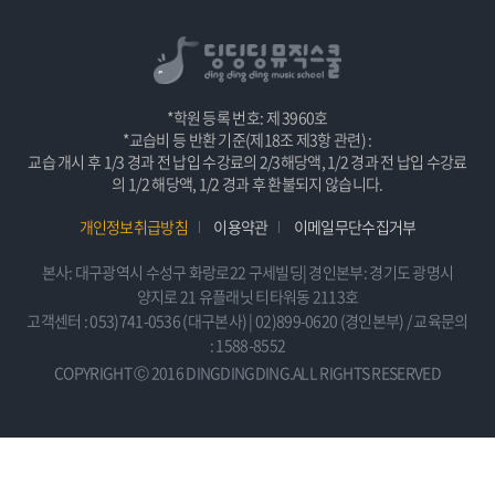
*학원 등록 번호: 제 3960호
*교습비 등 반환 기준(제18조 제3항 관련) :
교습 개시 후 1/3 경과 전 납입 수강료의 2/3해당액, 1/2 경과 전 납입 수강료
의 1/2 해당액, 1/2 경과 후 환불되지 않습니다.
개인정보취급방침
이용약관
이메일무단수집거부
본사: 대구광역시 수성구 화랑로22 구세빌딩| 경인본부: 경기도 광명시
양지로 21 유플래닛 티타워동 2113호
고객센터 : 053)741-0536 (대구본사) | 02)899-0620 (경인본부) / 교육문의
: 1588-8552
COPYRIGHT Ⓒ 2016 DINGDINGDING.ALL RIGHTS RESERVED