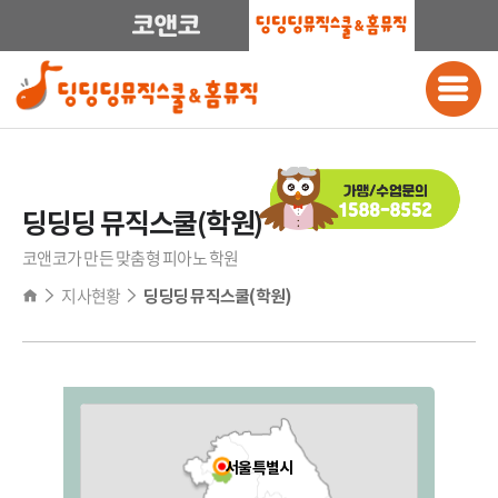
딩딩딩 뮤직스쿨(학원)
코앤코가 만든 맞춤형 피아노 학원
지사현황
딩딩딩 뮤직스쿨(학원)
전국
서울특별시