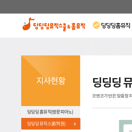
지사현황
딩딩딩 
코앤코가 만든 맞춤형 
딩딩딩 홈뮤직(방문피아노)
딩딩딩 뮤직스쿨(학원)