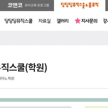
뮤직스쿨(학원)
피아노 학원