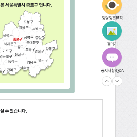
역은 서울특별시
종로구
입니다.
딩딩딩홈뮤직
도봉구
강북구
노원구
은평구
성북구
중랑구
종로구
동대문구
갤러리
서대문구
중구
강동구
성동구
마포구
광진구
용산구
영등포구
송파구
동작구
강남구
서초구
공지사항/Q&A
관악구
천구
실 수 있습니다.