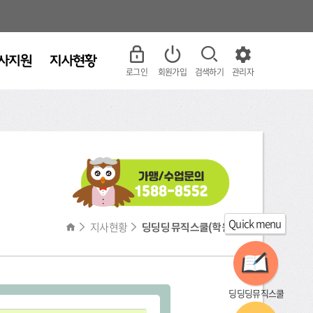
로그인
회원가입
검색하기
관리자
Quick menu
지사현황
딩딩딩 뮤직스쿨(학원)
딩딩딩뮤직스쿨