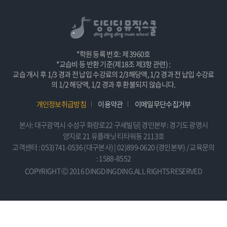
*학원 등록 번호: 제 3960호
*교습비 등 반환 기준(제18조 제3항 관련) :
교습 개시 후 1/3 경과 전 납입 수강료의 2/3해당액, 1/2 경과 전 납입 수강료
의 1/2 해당액, 1/2 경과 후 환불되지 않습니다.
개인정보취급방침
이용약관
이메일무단수집거부
본사: 대구광역시 수성구 화랑로22 구세빌딩| 경인본부: 경기도 광명시
양지로 21 유플래닛 티타워동 2113호
고객센터 : 053)741-0536 (대구본사) | 02)899-0620 (경인본부) / 교육문의
: 1588-8552
COPYRIGHT Ⓒ 2016 DINGDINGDING.ALL RIGHTS RESERVED