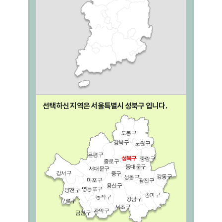
선택하신 지역은 서울특별시
성북구
입니다.
도봉구
강북구
노원구
은평구
성북구
중랑구
종로구
동대문구
서대문구
강서구
중구
강동구
성동구
마포구
광진구
용산구
영등포구
양천구
송파구
동작구
강남구
구로구
서초구
관악구
금천구