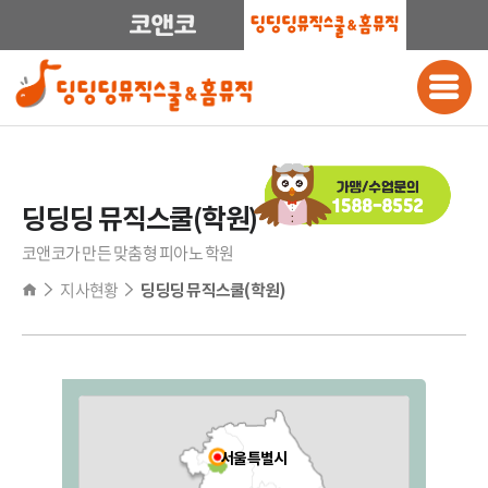
딩딩딩 뮤직스쿨(학원)
코앤코가 만든 맞춤형 피아노 학원
지사현황
딩딩딩 뮤직스쿨(학원)
전국
서울특별시